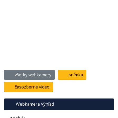
všetky webkamery
snímka
časozberné video
Webkamera Výhľad