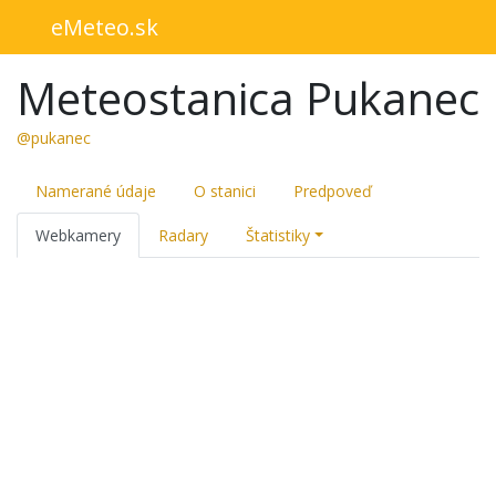
eMeteo.sk
Meteostanica Pukanec
@pukanec
Namerané údaje
O stanici
Predpoveď
Webkamery
Radary
Štatistiky