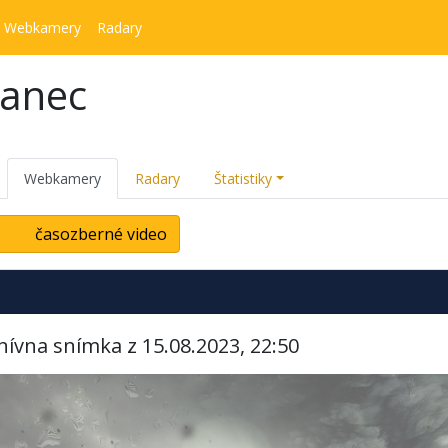
Webkamery
Radary
kanec
Webkamery
Radary
Štatistiky
časozberné video
hívna snímka z 15.08.2023, 22:50