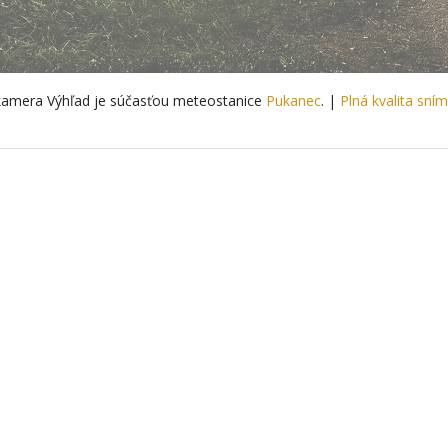
amera Výhľad je súčasťou meteostanice
Pukanec
. |
Plná kvalita sní