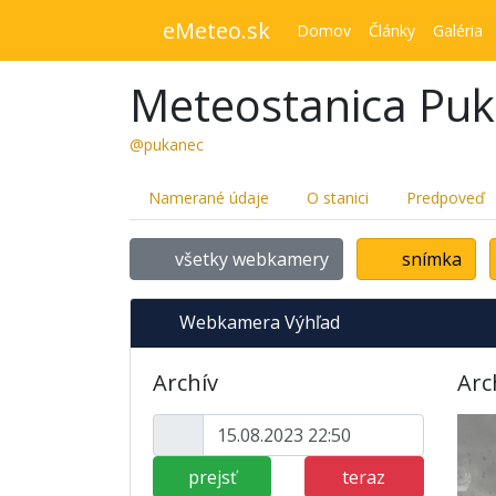
eMeteo.sk
Domov
Články
Galéria
Meteostanica Pu
@pukanec
Namerané údaje
O stanici
Predpoveď
všetky webkamery
snímka
Webkamera Výhľad
Archív
Arc
prejsť
teraz