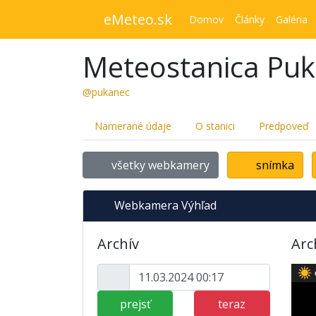
eMeteo.sk
Domov
Články
Galéria
Meteostanica Pu
@pukanec
Namerané údaje
O stanici
Predpoveď
všetky webkamery
snímka
Webkamera Výhľad
Archív
Arc
prejsť
teraz