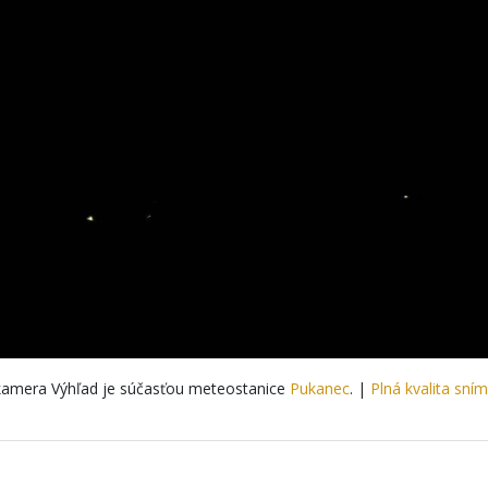
amera Výhľad je súčasťou meteostanice
Pukanec
. |
Plná kvalita sní