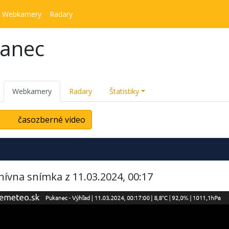
Webkamery
Radary
kanec
Webkamery
Radary
Štatistiky
časozberné video
hívna snímka z 11.03.2024, 00:17