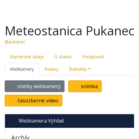
Meteostanica Pukanec
@pukanec
Namerané údaje
O stanici
Predpoveď
Webkamery
Radary
Štatistiky
všetky webkamery
snímka
časozberné video
Webkamera Výhľad
Archív