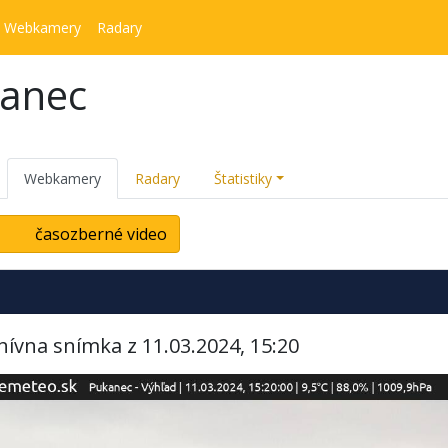
Webkamery
Radary
kanec
Webkamery
Radary
Štatistiky
časozberné video
hívna snímka z 11.03.2024, 15:20