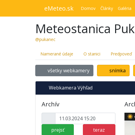
eMeteo.sk
Domov
Články
Galéria
Meteostanica Pu
@pukanec
Namerané údaje
O stanici
Predpoveď
všetky webkamery
snímka
Webkamera Výhľad
Archív
Arc
prejsť
teraz