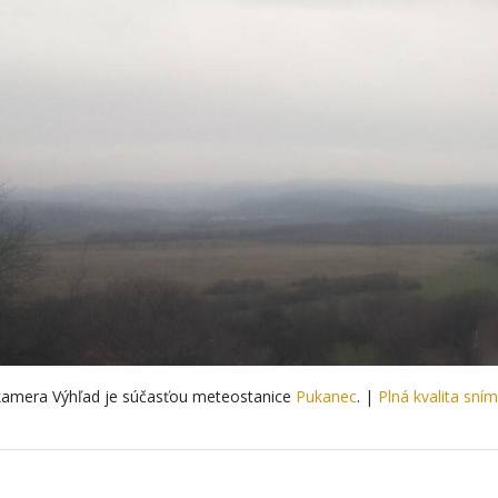
amera Výhľad je súčasťou meteostanice
Pukanec
. |
Plná kvalita sní