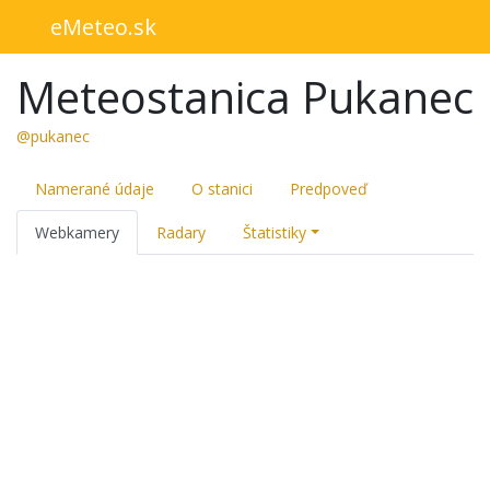
eMeteo.sk
Meteostanica Pukanec
@pukanec
Namerané údaje
O stanici
Predpoveď
Webkamery
Radary
Štatistiky