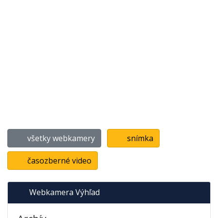
všetky webkamery
snímka
časozberné video
Webkamera Výhľad