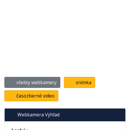
všetky webkamery
snímka
časozberné video
Webkamera Výhľad