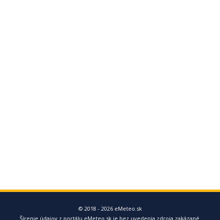
© 2018 - 2026 eMeteo.sk
Šírenie údajov z portálu eMeteo.sk je bez uvedenia zdroja zakázané.