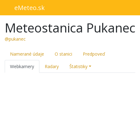
eMeteo.sk
Meteostanica Pukanec
@pukanec
Namerané údaje
O stanici
Predpoveď
Webkamery
Radary
Štatistiky