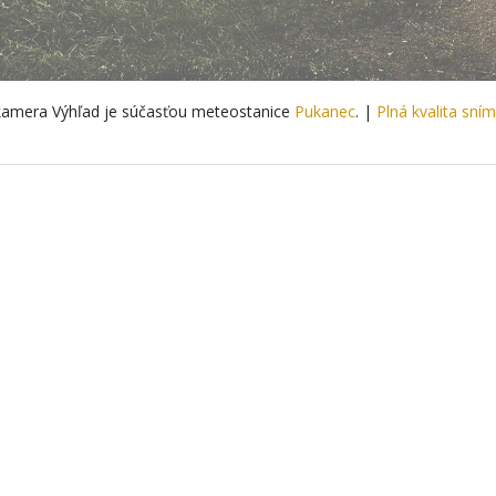
amera Výhľad je súčasťou meteostanice
Pukanec
. |
Plná kvalita sní