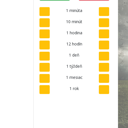
1 minúta
10 minút
1 hodina
12 hodín
1 deň
1 týždeň
1 mesiac
1 rok