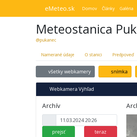
eMeteo.sk
Domov
Články
Galéria
Meteostanica Pu
@pukanec
Namerané údaje
O stanici
Predpoveď
všetky webkamery
snímka
Webkamera Výhľad
Archív
Arc
prejsť
teraz