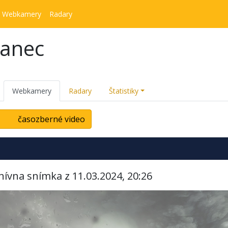
Webkamery
Radary
kanec
Webkamery
Radary
Štatistiky
časozberné video
hívna snímka z 11.03.2024, 20:26