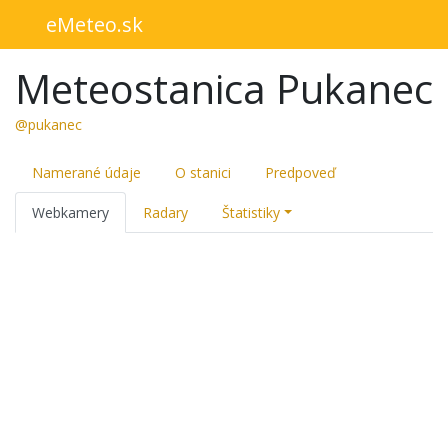
eMeteo.sk
Meteostanica Pukanec
@pukanec
Namerané údaje
O stanici
Predpoveď
Webkamery
Radary
Štatistiky