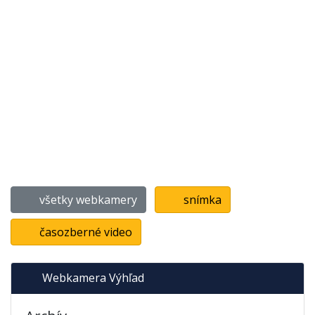
všetky webkamery
snímka
časozberné video
Webkamera Výhľad