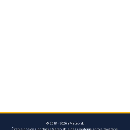
© 2018 - 2026 eMeteo.sk
Šírenie údajov z portálu eMeteo.sk je bez uvedenia zdroja zakázané.