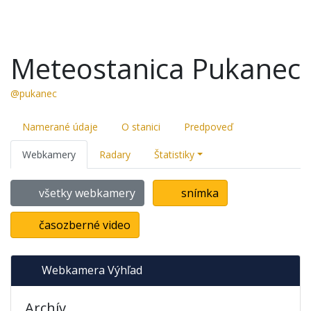
Meteostanica Pukanec
@pukanec
Namerané údaje
O stanici
Predpoveď
Webkamery
Radary
Štatistiky
všetky webkamery
snímka
časozberné video
Webkamera Výhľad
Archív