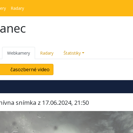
ery
Radary
kanec
Webkamery
Radary
Štatistiky
časozberné video
hívna snímka z 17.06.2024, 21:50