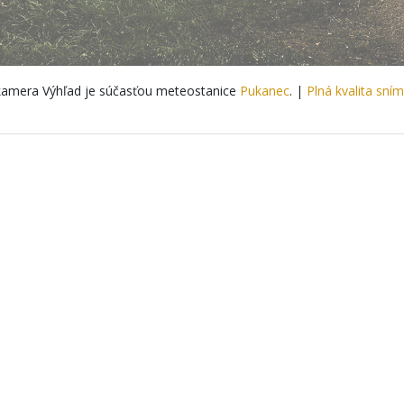
amera Výhľad je súčasťou meteostanice
Pukanec
. |
Plná kvalita sní