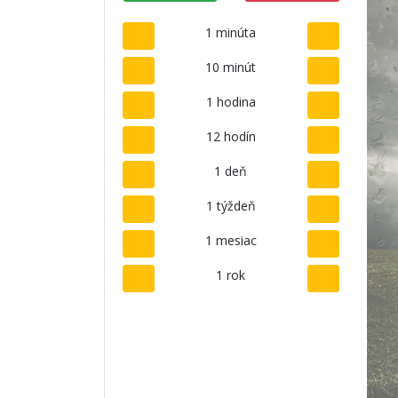
1 minúta
10 minút
1 hodina
12 hodín
1 deň
1 týždeň
1 mesiac
1 rok