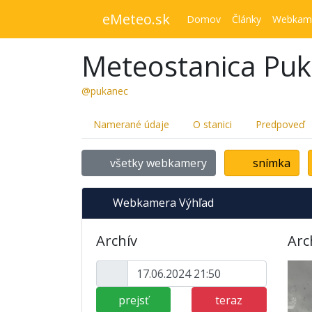
eMeteo.sk
Domov
Články
Webkam
Meteostanica Pu
@pukanec
Namerané údaje
O stanici
Predpoveď
všetky webkamery
snímka
Webkamera Výhľad
Archív
Arc
prejsť
teraz