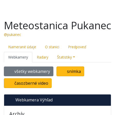
Meteostanica Pukanec
@pukanec
Namerané údaje
O stanici
Predpoveď
Webkamery
Radary
Štatistiky
všetky webkamery
snímka
časozberné video
Webkamera Výhľad
Archív