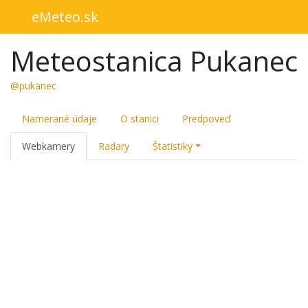
eMeteo.sk
Meteostanica Pukanec
@pukanec
Namerané údaje
O stanici
Predpoveď
Webkamery
Radary
Štatistiky