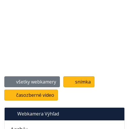
všetky webkamery
snímka
časozberné video
Webkamera Výhľad