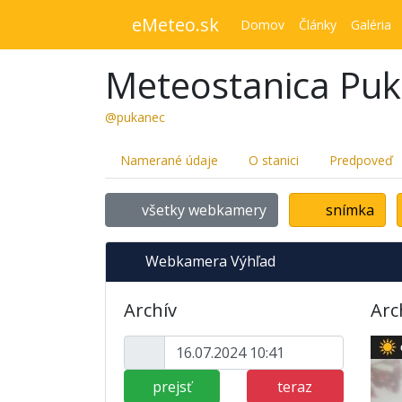
eMeteo.sk
Domov
Články
Galéria
Meteostanica Pu
@pukanec
Namerané údaje
O stanici
Predpoveď
všetky webkamery
snímka
Webkamera Výhľad
Archív
Arc
prejsť
teraz