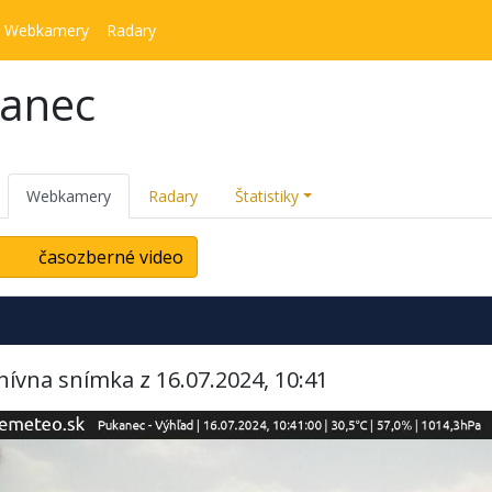
Webkamery
Radary
kanec
Webkamery
Radary
Štatistiky
časozberné video
hívna snímka z 16.07.2024, 10:41