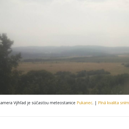
amera Výhľad je súčasťou meteostanice
Pukanec
. |
Plná kvalita sní