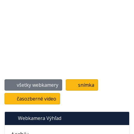
všetky webkamery
snímka
časozberné video
Webkamera Výhľad