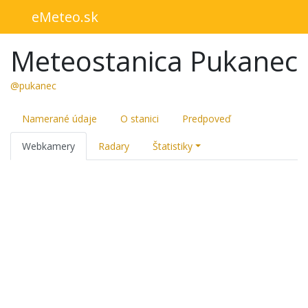
eMeteo.sk
Meteostanica Pukanec
@pukanec
Namerané údaje
O stanici
Predpoveď
Webkamery
Radary
Štatistiky