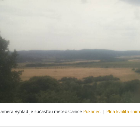
amera Výhľad je súčasťou meteostanice
Pukanec
. |
Plná kvalita sní