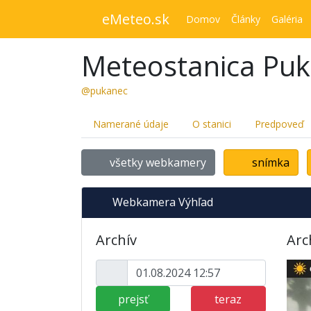
eMeteo.sk
Domov
Články
Galéria
Meteostanica Pu
@pukanec
Namerané údaje
O stanici
Predpoveď
všetky webkamery
snímka
Webkamera Výhľad
Archív
Arc
prejsť
teraz