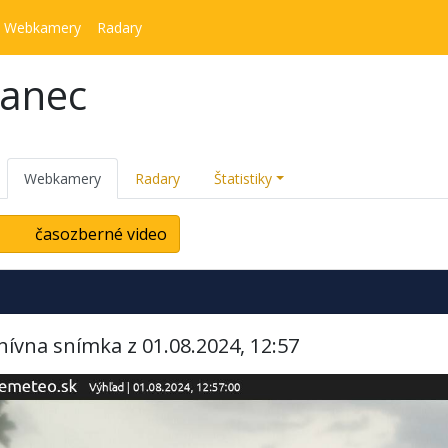
Webkamery
Radary
kanec
Webkamery
Radary
Štatistiky
časozberné video
hívna snímka z 01.08.2024, 12:57