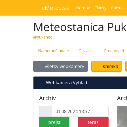
eMeteo.sk
Domov
Články
Galéria
Meteostanica Pu
@pukanec
Namerané údaje
O stanici
Predpoveď
všetky webkamery
snímka
Webkamera Výhľad
Archív
Arc
prejsť
teraz