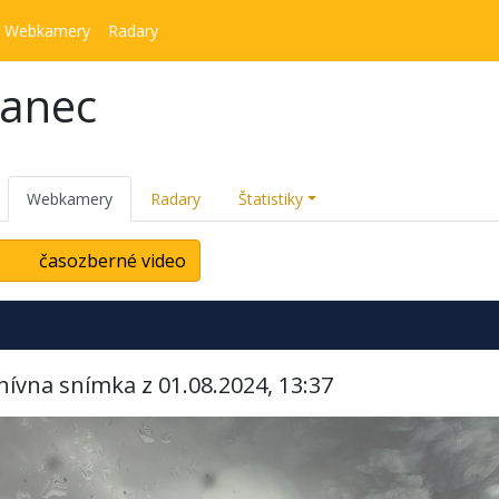
Webkamery
Radary
kanec
Webkamery
Radary
Štatistiky
časozberné video
hívna snímka z 01.08.2024, 13:37