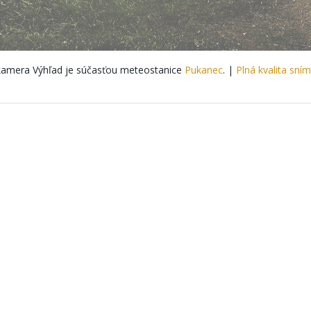
amera Výhľad je súčasťou meteostanice
Pukanec
. |
Plná kvalita sní