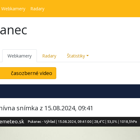
Webkamery
Radary
kanec
Webkamery
Radary
Štatistiky
časozberné video
hívna snímka z 15.08.2024, 09:41