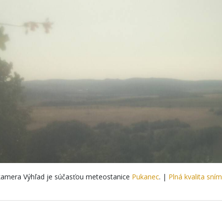
amera Výhľad je súčasťou meteostanice
Pukanec
. |
Plná kvalita sní