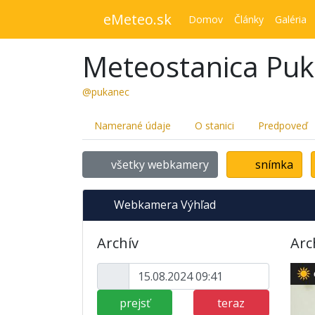
eMeteo.sk
Domov
Články
Galéria
Meteostanica Pu
@pukanec
Namerané údaje
O stanici
Predpoveď
všetky webkamery
snímka
Webkamera Výhľad
Archív
Arc
prejsť
teraz