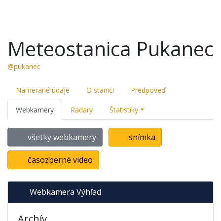
Meteostanica Pukanec
@pukanec
Namerané údaje
O stanici
Predpoveď
Webkamery
Radary
Štatistiky
všetky webkamery
snímka
časozberné video
Webkamera Výhľad
Archív