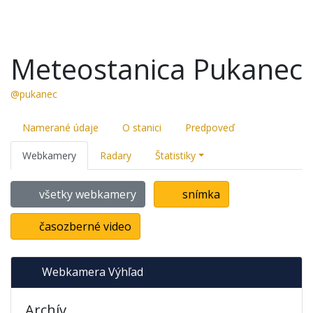
Meteostanica Pukanec
@pukanec
Namerané údaje
O stanici
Predpoveď
Webkamery
Radary
Štatistiky
všetky webkamery
snímka
časozberné video
Webkamera Výhľad
Archív