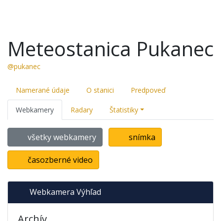
Meteostanica Pukanec
@pukanec
Namerané údaje
O stanici
Predpoveď
Webkamery
Radary
Štatistiky
všetky webkamery
snímka
časozberné video
Webkamera Výhľad
Archív