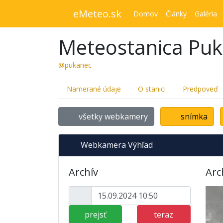
eMeteo.sk
Domov
Články
Galéria
Meteostanica Pu
@pukanec
Namerané údaje
O stanici
Predpoveď
všetky webkamery
snímka
Webkamera Výhľad
Archív
Arc
prejsť
teraz