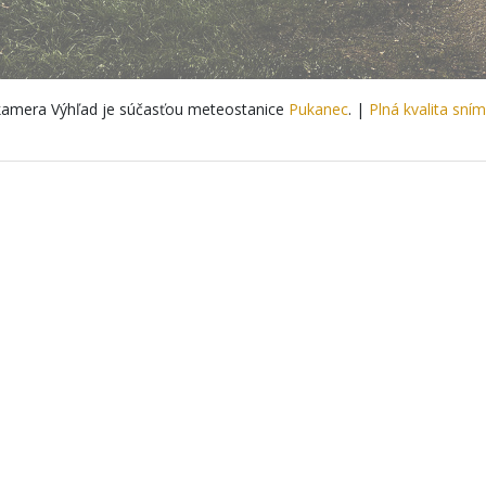
amera Výhľad je súčasťou meteostanice
Pukanec
. |
Plná kvalita sní