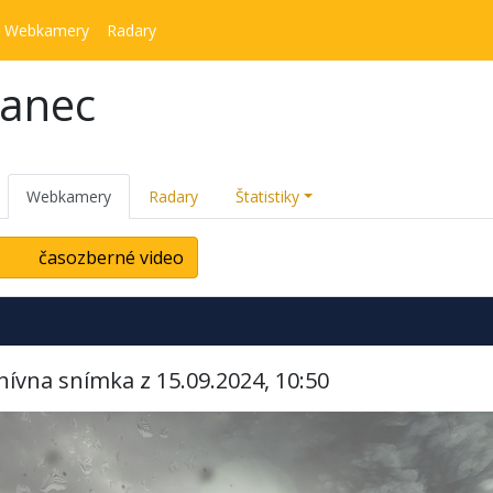
Webkamery
Radary
kanec
Webkamery
Radary
Štatistiky
časozberné video
hívna snímka z 15.09.2024, 10:50