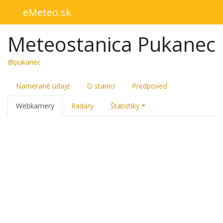
eMeteo.sk
Meteostanica Pukanec
@pukanec
Namerané údaje
O stanici
Predpoveď
Webkamery
Radary
Štatistiky