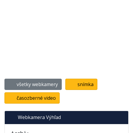
všetky webkamery
snímka
časozberné video
Webkamera Výhľad