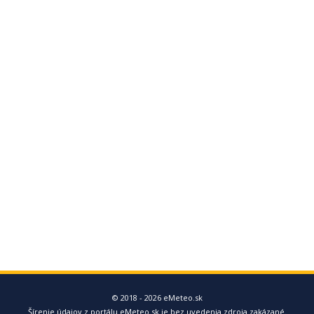
© 2018 - 2026 eMeteo.sk
Šírenie údajov z portálu eMeteo.sk je bez uvedenia zdroja zakázané.