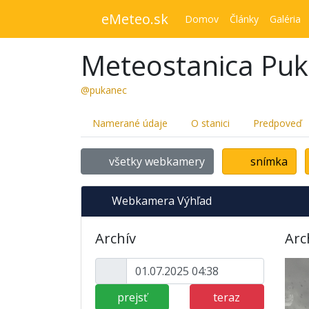
eMeteo.sk
Domov
Články
Galéria
Meteostanica Pu
@pukanec
Namerané údaje
O stanici
Predpoveď
všetky webkamery
snímka
Webkamera Výhľad
Archív
Arc
prejsť
teraz