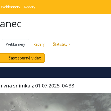
Webkamery
Radary
kanec
Webkamery
Radary
Štatistiky
časozberné video
hívna snímka z 01.07.2025, 04:38