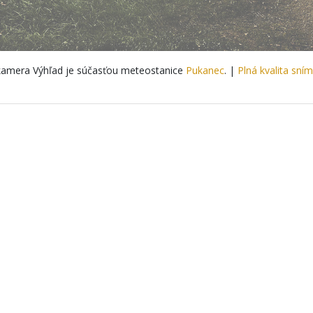
amera Výhľad je súčasťou meteostanice
Pukanec
. |
Plná kvalita sní