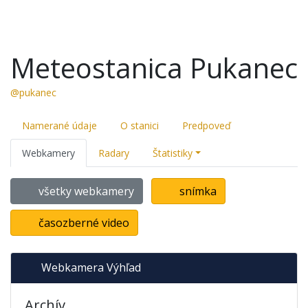
Meteostanica Pukanec
@pukanec
Namerané údaje
O stanici
Predpoveď
Webkamery
Radary
Štatistiky
všetky webkamery
snímka
časozberné video
Webkamera Výhľad
Archív