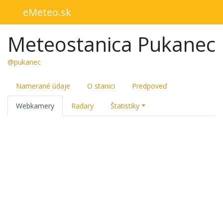
eMeteo.sk
Meteostanica Pukanec
@pukanec
Namerané údaje
O stanici
Predpoveď
Webkamery
Radary
Štatistiky