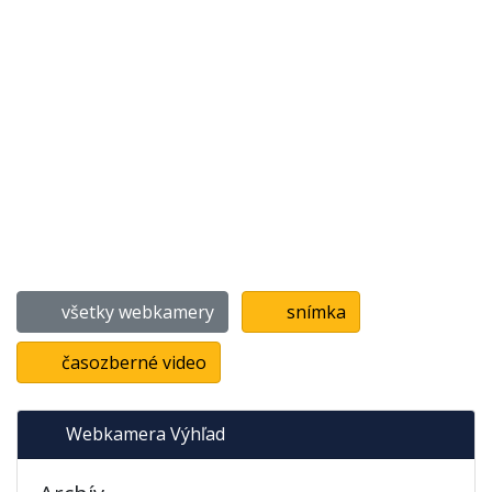
všetky webkamery
snímka
časozberné video
Webkamera Výhľad