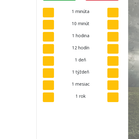
1 minúta
10 minút
1 hodina
12 hodín
1 deň
1 týždeň
1 mesiac
1 rok