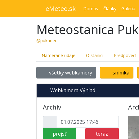
eMeteo.sk
Domov
Články
Galéria
Meteostanica Pu
@pukanec
Namerané údaje
O stanici
Predpoveď
všetky webkamery
snímka
Webkamera Výhľad
Archív
Arc
prejsť
teraz