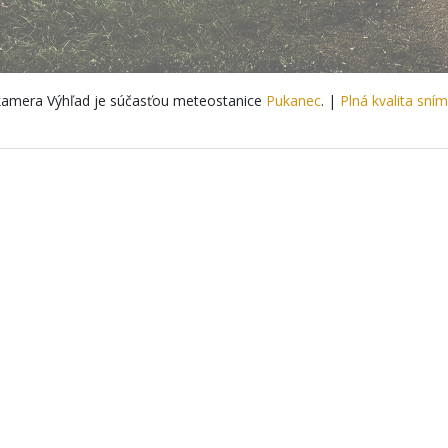
amera Výhľad je súčasťou meteostanice
Pukanec
. |
Plná kvalita sní