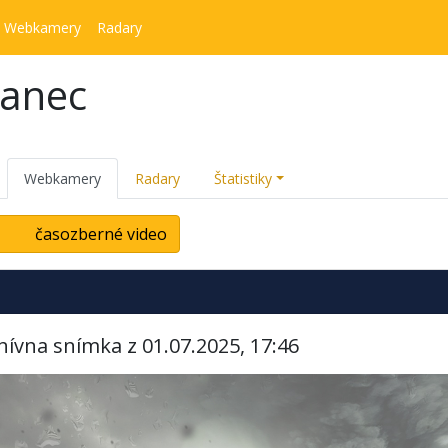
Webkamery
Radary
kanec
Webkamery
Radary
Štatistiky
časozberné video
hívna snímka z 01.07.2025, 17:46