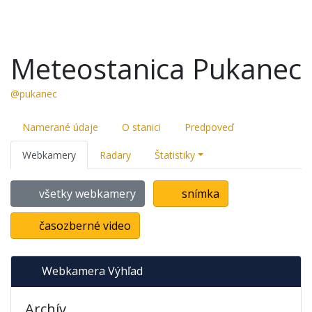
Meteostanica Pukanec
@pukanec
Namerané údaje
O stanici
Predpoveď
Webkamery
Radary
Štatistiky
všetky webkamery
snímka
časozberné video
Webkamera Výhľad
Archív