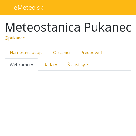
eMeteo.sk
Meteostanica Pukanec
@pukanec
Namerané údaje
O stanici
Predpoveď
Webkamery
Radary
Štatistiky