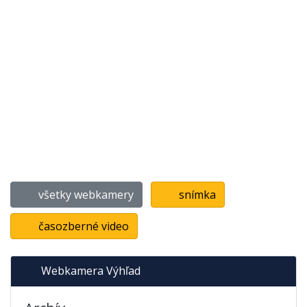
všetky webkamery
snímka
časozberné video
Webkamera Výhľad