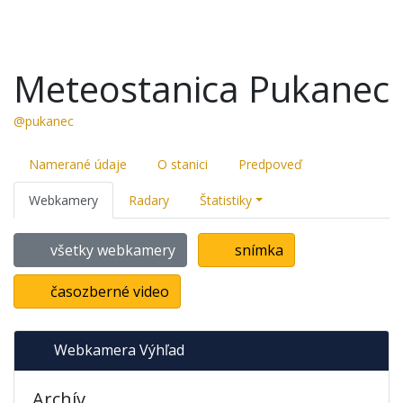
Meteostanica Pukanec
@pukanec
Namerané údaje
O stanici
Predpoveď
Webkamery
Radary
Štatistiky
všetky webkamery
snímka
časozberné video
Webkamera Výhľad
Archív