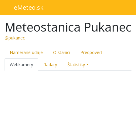
eMeteo.sk
Meteostanica Pukanec
@pukanec
Namerané údaje
O stanici
Predpoveď
Webkamery
Radary
Štatistiky