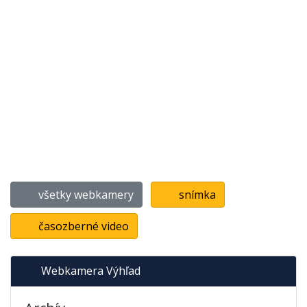
všetky webkamery
snímka
časozberné video
Webkamera Výhľad