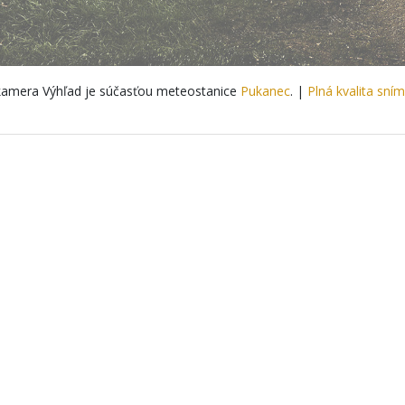
amera Výhľad je súčasťou meteostanice
Pukanec
. |
Plná kvalita sní