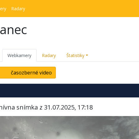
ery
Radary
kanec
Webkamery
Radary
Štatistiky
časozberné video
hívna snímka z 31.07.2025, 17:18