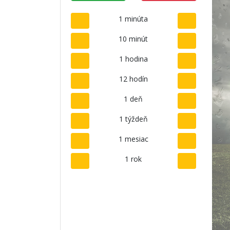
1 minúta
10 minút
1 hodina
12 hodín
1 deň
1 týždeň
1 mesiac
1 rok