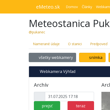
eMeteo.sk
Domov
Články
Webkam
Meteostanica Pu
@pukanec
Namerané údaje
O stanici
Predpoveď
všetky webkamery
snímka
Webkamera Výhľad
Archív
Arc
prejsť
teraz