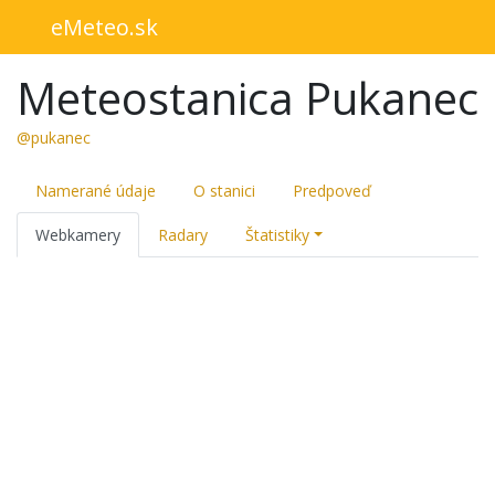
eMeteo.sk
Meteostanica Pukanec
@pukanec
Namerané údaje
O stanici
Predpoveď
Webkamery
Radary
Štatistiky