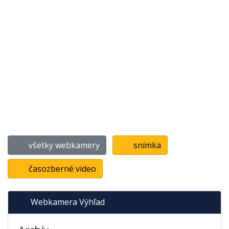
všetky webkamery
snímka
časozberné video
Webkamera Výhľad