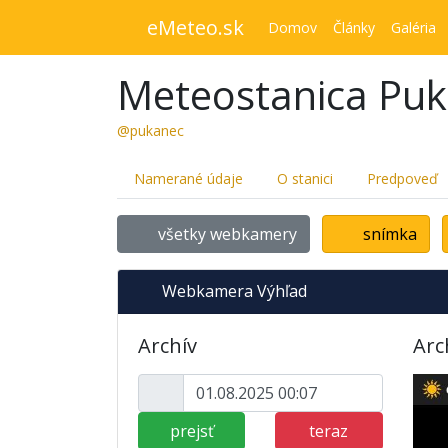
eMeteo.sk
Domov
Články
Galéria
Meteostanica Pu
@pukanec
Namerané údaje
O stanici
Predpoveď
všetky webkamery
snímka
Webkamera Výhľad
Archív
Arc
prejsť
teraz