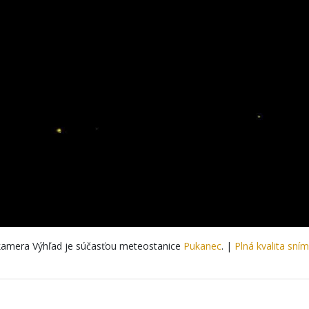
amera Výhľad je súčasťou meteostanice
Pukanec
. |
Plná kvalita sní