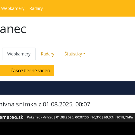
Webkamery
Radary
kanec
Webkamery
Radary
Štatistiky
časozberné video
hívna snímka z 01.08.2025, 00:07