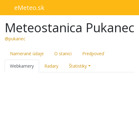
eMeteo.sk
Meteostanica Pukanec
@pukanec
Namerané údaje
O stanici
Predpoveď
Webkamery
Radary
Štatistiky