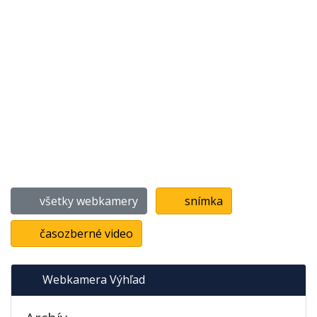
všetky webkamery
snímka
časozberné video
Webkamera Výhľad