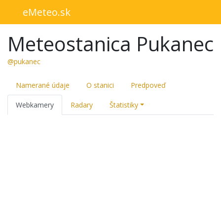
eMeteo.sk
Meteostanica Pukanec
@pukanec
Namerané údaje
O stanici
Predpoveď
Webkamery
Radary
Štatistiky