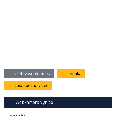
všetky webkamery
snímka
časozberné video
Webkamera Výhľad