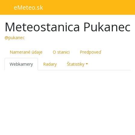
eMeteo.sk
Meteostanica Pukanec
@pukanec
Namerané údaje
O stanici
Predpoveď
Webkamery
Radary
Štatistiky