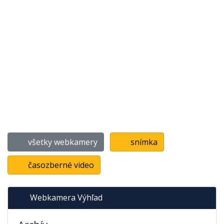
všetky webkamery
snímka
časozberné video
Webkamera Výhľad