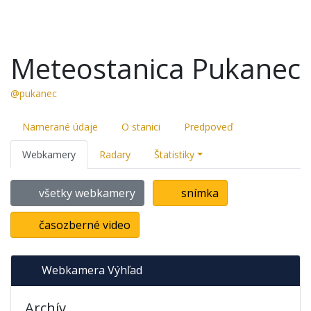
Meteostanica Pukanec
@pukanec
Namerané údaje
O stanici
Predpoveď
Webkamery
Radary
Štatistiky
všetky webkamery
snímka
časozberné video
Webkamera Výhľad
Archív