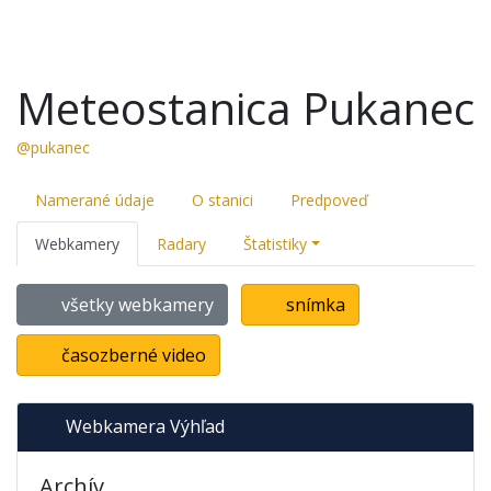
Meteostanica Pukanec
@pukanec
Namerané údaje
O stanici
Predpoveď
Webkamery
Radary
Štatistiky
všetky webkamery
snímka
časozberné video
Webkamera Výhľad
Archív