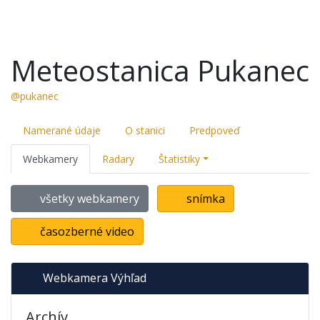
Meteostanica Pukanec
@pukanec
Namerané údaje
O stanici
Predpoveď
Webkamery
Radary
Štatistiky
všetky webkamery
snímka
časozberné video
Webkamera Výhľad
Archív