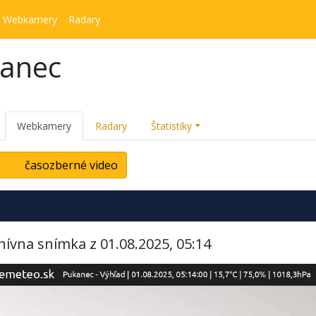
Webkamery
Radary
kanec
Webkamery
Radary
Štatistiky
časozberné video
hívna snímka z 01.08.2025, 05:14