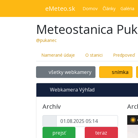
eMeteo.sk
Domov
Články
Galéria
Meteostanica Pu
@pukanec
Namerané údaje
O stanici
Predpoveď
všetky webkamery
snímka
Webkamera Výhľad
Archív
Arc
prejsť
teraz