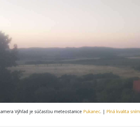
amera Výhľad je súčasťou meteostanice
Pukanec
. |
Plná kvalita sní