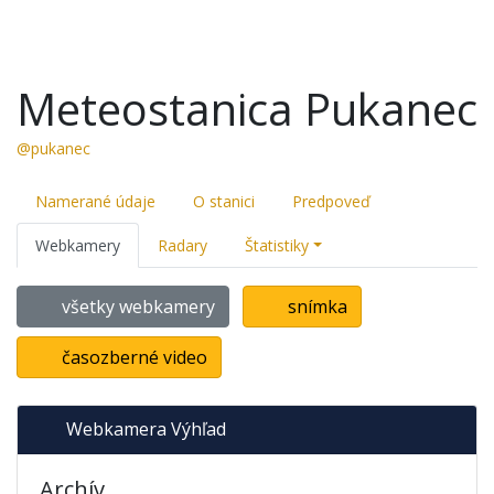
Meteostanica Pukanec
@pukanec
Namerané údaje
O stanici
Predpoveď
Webkamery
Radary
Štatistiky
všetky webkamery
snímka
časozberné video
Webkamera Výhľad
Archív