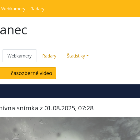
Webkamery
Radary
kanec
Webkamery
Radary
Štatistiky
časozberné video
hívna snímka z 01.08.2025, 07:28