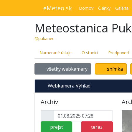
eMeteo.sk
Domov
Články
Galéria
Meteostanica Pu
@pukanec
Namerané údaje
O stanici
Predpoveď
všetky webkamery
snímka
Webkamera Výhľad
Archív
Arc
prejsť
teraz