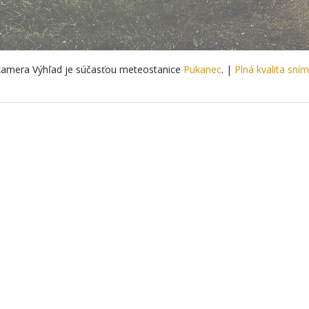
amera Výhľad je súčasťou meteostanice
Pukanec
. |
Plná kvalita sní