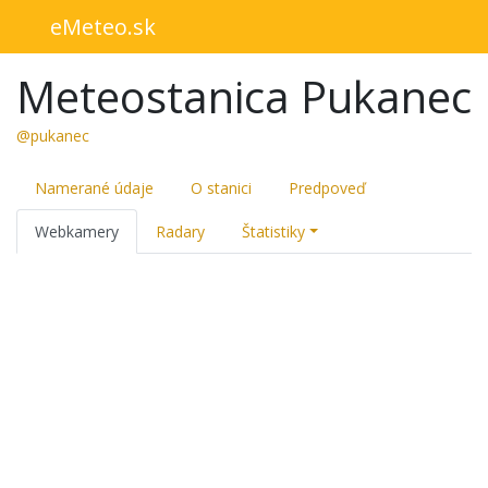
eMeteo.sk
Meteostanica Pukanec
@pukanec
Namerané údaje
O stanici
Predpoveď
Webkamery
Radary
Štatistiky