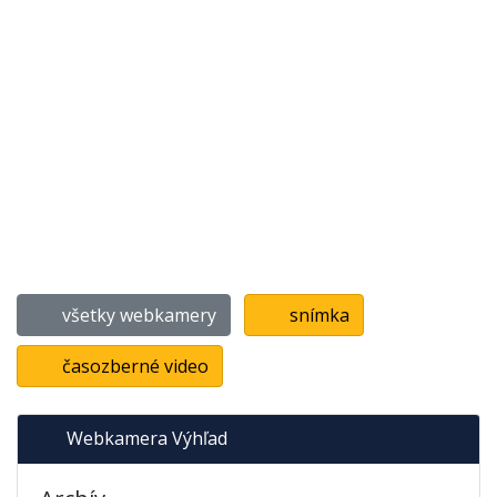
všetky webkamery
snímka
časozberné video
Webkamera Výhľad