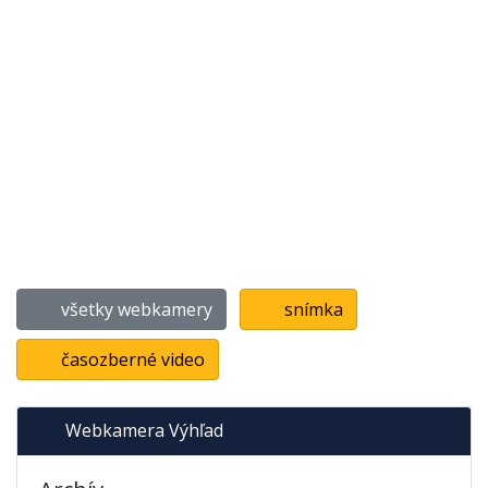
všetky webkamery
snímka
časozberné video
Webkamera Výhľad