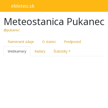
eMeteo.sk
Meteostanica Pukanec
@pukanec
Namerané údaje
O stanici
Predpoveď
Webkamery
Radary
Štatistiky