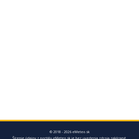
© 2018 - 2026 eMeteo.sk
Šírenie údajov z portálu eMeteo.sk je bez uvedenia zdroja zakázané.