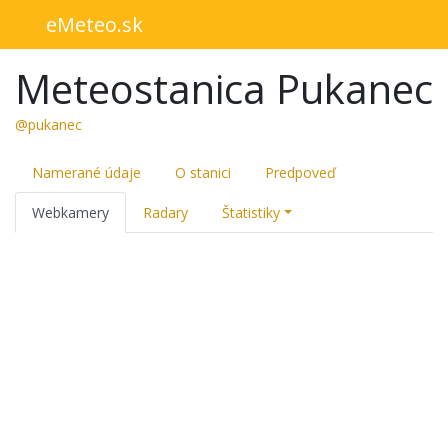
eMeteo.sk
Meteostanica Pukanec
@pukanec
Namerané údaje
O stanici
Predpoveď
Webkamery
Radary
Štatistiky