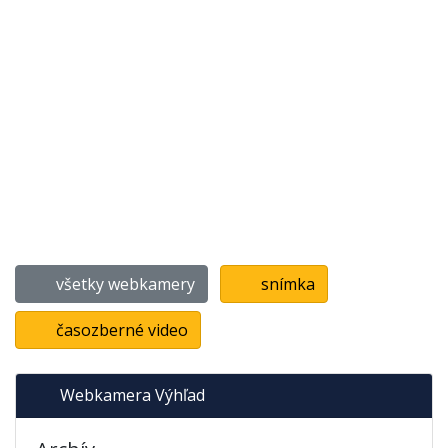
všetky webkamery
snímka
časozberné video
Webkamera Výhľad