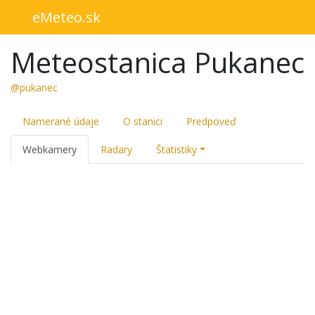
eMeteo.sk
Meteostanica Pukanec
@pukanec
Namerané údaje
O stanici
Predpoveď
Webkamery
Radary
Štatistiky