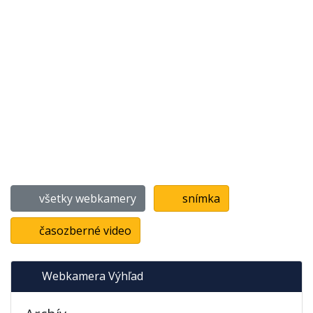
všetky webkamery
snímka
časozberné video
Webkamera Výhľad