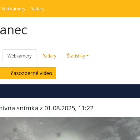
Webkamery
Radary
kanec
Webkamery
Radary
Štatistiky
časozberné video
hívna snímka z 01.08.2025, 11:22