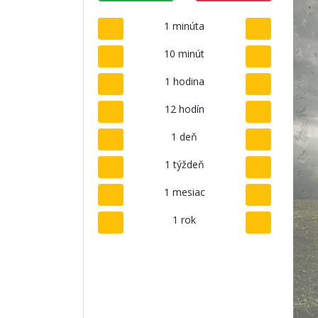
1 minúta
10 minút
1 hodina
12 hodín
1 deň
1 týždeň
1 mesiac
1 rok