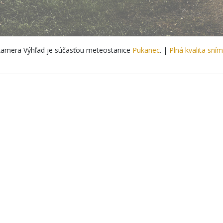
amera Výhľad je súčasťou meteostanice
Pukanec
. |
Plná kvalita sní