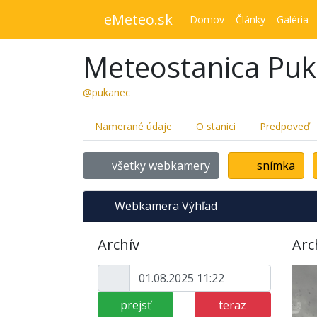
eMeteo.sk
Domov
Články
Galéria
Meteostanica Pu
@pukanec
Namerané údaje
O stanici
Predpoveď
všetky webkamery
snímka
Webkamera Výhľad
Archív
Arc
prejsť
teraz