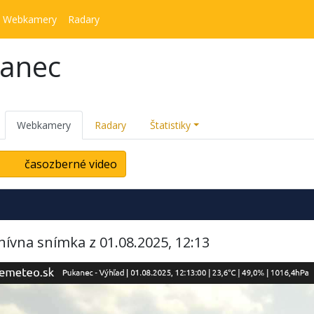
Webkamery
Radary
kanec
Webkamery
Radary
Štatistiky
časozberné video
hívna snímka z 01.08.2025, 12:13