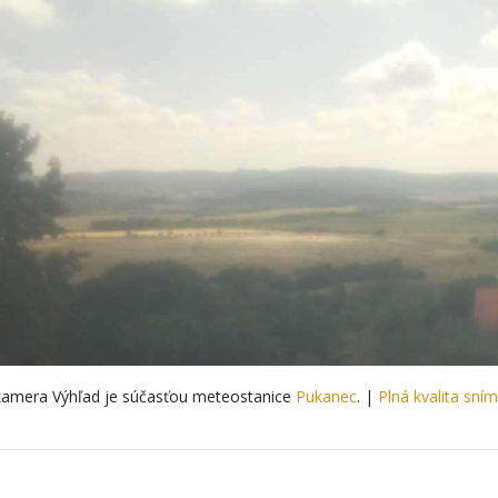
amera Výhľad je súčasťou meteostanice
Pukanec
. |
Plná kvalita sní