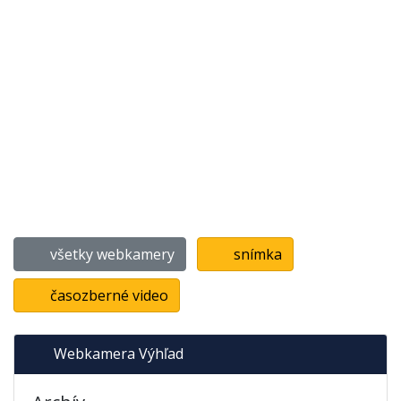
všetky webkamery
snímka
časozberné video
Webkamera Výhľad