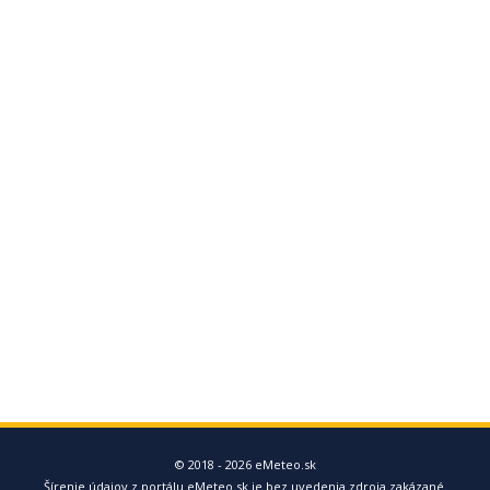
© 2018 - 2026 eMeteo.sk
Šírenie údajov z portálu eMeteo.sk je bez uvedenia zdroja zakázané.