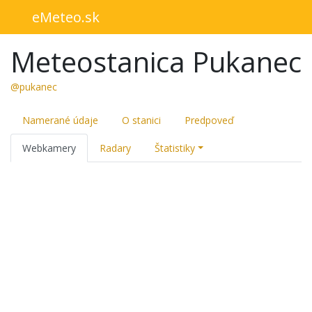
eMeteo.sk
Meteostanica Pukanec
@pukanec
Namerané údaje
O stanici
Predpoveď
Webkamery
Radary
Štatistiky